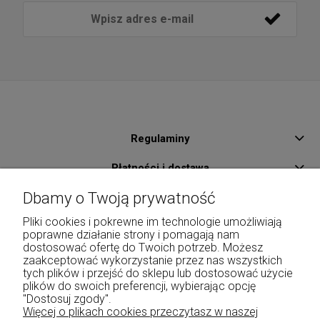
Regulaminy
Płatności i dostawa
Dbamy o Twoją prywatność
Pomoc
Pliki cookies i pokrewne im technologie umożliwiają
O Nas
poprawne działanie strony i pomagają nam
dostosować ofertę do Twoich potrzeb. Możesz
Kontakt
zaakceptować wykorzystanie przez nas wszystkich
tych plików i przejść do sklepu lub dostosować użycie
Moje konto
plików do swoich preferencji, wybierając opcję
"Dostosuj zgody".
Więcej o plikach cookies przeczytasz w naszej