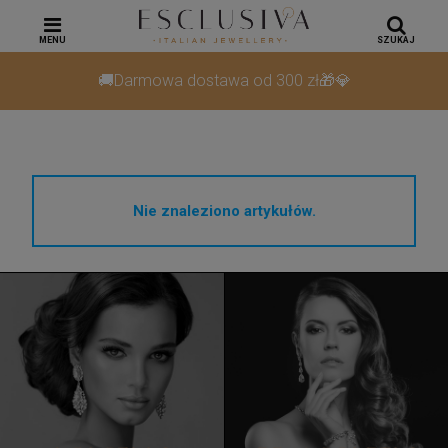
MENU
SZUKAJ
🚚Darmowa dostawa od 300 zł🎁💎
Nie znaleziono artykułów.