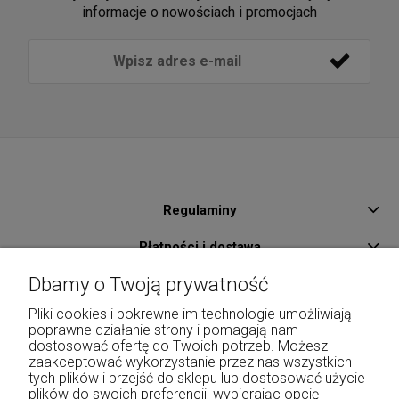
informacje o nowościach i promocjach
Regulaminy
Płatności i dostawa
Dbamy o Twoją prywatność
Pomoc
Pliki cookies i pokrewne im technologie umożliwiają
O Nas
poprawne działanie strony i pomagają nam
dostosować ofertę do Twoich potrzeb. Możesz
Kontakt
zaakceptować wykorzystanie przez nas wszystkich
tych plików i przejść do sklepu lub dostosować użycie
Moje konto
plików do swoich preferencji, wybierając opcję