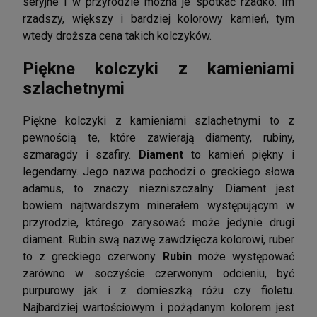
seryjne i w przyrodzie można je spotkać rzadko. Im
rzadszy, większy i bardziej kolorowy kamień, tym
wtedy droższa cena takich kolczyków.
Piękne kolczyki z kamieniami
szlachetnymi
Piękne kolczyki z kamieniami szlachetnymi to z
pewnością te, które zawierają diamenty, rubiny,
szmaragdy i szafiry.
Diament
to kamień piękny i
legendarny. Jego nazwa pochodzi o greckiego słowa
adamus, to znaczy niezniszczalny. Diament jest
bowiem najtwardszym minerałem występującym w
przyrodzie, którego zarysować może jedynie drugi
diament. Rubin swą nazwę zawdzięcza kolorowi, ruber
to z greckiego czerwony.
Rubin
może występować
zarówno w soczyście czerwonym odcieniu, być
purpurowy jak i z domieszką różu czy fioletu.
Najbardziej wartościowym i pożądanym kolorem jest