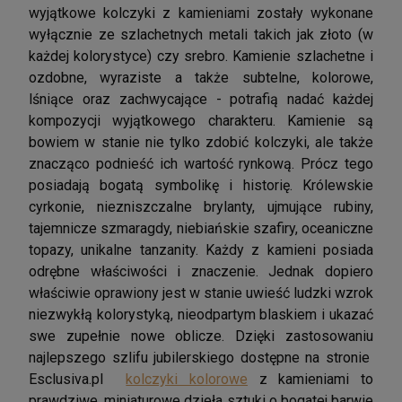
wyjątkowe kolczyki z kamieniami zostały wykonane
wyłącznie ze szlachetnych metali takich jak złoto (w
każdej kolorystyce) czy srebro. Kamienie szlachetne i
ozdobne, wyraziste a także subtelne, kolorowe,
lśniące oraz zachwycające - potrafią nadać każdej
kompozycji wyjątkowego charakteru. Kamienie są
bowiem w stanie nie tylko zdobić kolczyki, ale także
znacząco podnieść ich wartość rynkową. Prócz tego
posiadają bogatą symbolikę i historię. Królewskie
cyrkonie, niezniszczalne brylanty, ujmujące rubiny,
tajemnicze szmaragdy, niebiańskie szafiry, oceaniczne
topazy, unikalne tanzanity. Każdy z kamieni posiada
odrębne właściwości i znaczenie. Jednak dopiero
właściwie oprawiony jest w stanie uwieść ludzki wzrok
niezwykłą kolorystyką, nieodpartym blaskiem i ukazać
swe zupełnie nowe oblicze. Dzięki zastosowaniu
najlepszego szlifu jubilerskiego dostępne na stronie
Esclusiva.pl
kolczyki kolorowe
z kamieniami to
prawdziwe, miniaturowe dzieła sztuki o bogatej barwie