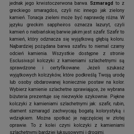
jednak jego krwistoczerwona barwa.
Szmaragd
to z
greckiego smaragdos, czyli nic innego jak zielony
kamień. Tonacja zieleni może być naprawdę różna. W
języku greckim sappheiros oznacza lazuryt, czyli
kamień o niebiańskiej barwie jakim jest szafir. Szafir to
kamień, który odznacza się wyjątkową głębią koloru.
Najbardziej pożądana barwa szafiru to niemal czarny
odcień kamienia. Wszystkie dostępne z stronie
Esclusiva.pl kolczyki z kamieniami szlachetnymi są
sprawdzone i certyfikowane. Jeżeli szukasz
wyjątkowych kolczyków, które podkreślą Twoją urodę
lub osoby obdarowanej koniecznie postaw na kolor.
Wybierz kamienie szlachetne sprawiające, że wybrana
biżuteria prezentuje się niezwykle szykownie. Piękne
kolczyki z kamieniami szlachetnymi jak: szafir, rubin,
diament szmaragd zachwycają bogatą kolorystyką i
wdziękiem. Można spotkać je najczęściej w złotej
oprawie. To z kolei czyni kolczyki z kamieniami
szlachetnymi bardziej luksusowymi i drogimi.