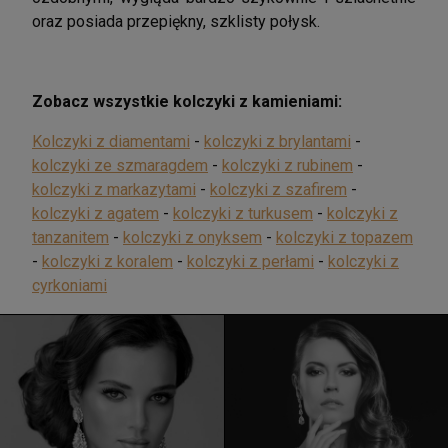
oraz posiada przepiękny, szklisty połysk.
Zobacz wszystkie kolczyki z kamieniami:
Kolczyki z diamentami
-
kolczyki z brylantami
-
kolczyki ze szmaragdem
-
kolczyki z rubinem
-
kolczyki z markazytami
-
kolczyki z szafirem
-
kolczyki z agatem
-
kolczyki z turkusem
-
kolczyki z
tanzanitem
-
kolczyki z onyksem
-
kolczyki z topazem
-
kolczyki z koralem
-
kolczyki z perłami
-
kolczyki z
cyrkoniami