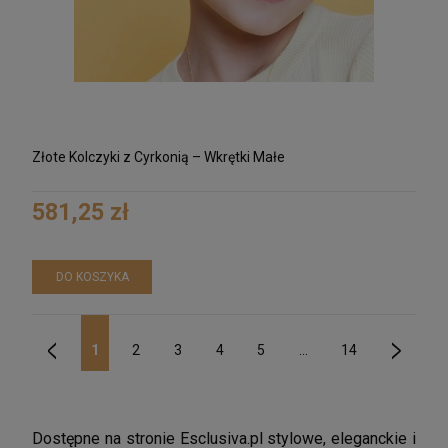
Złote Kolczyki z Cyrkonią – Wkrętki Małe
581,25 zł
DO KOSZYKA
1
2
3
4
5
...
14
«
»
Dostępne na stronie Esclusiva.pl stylowe, eleganckie i