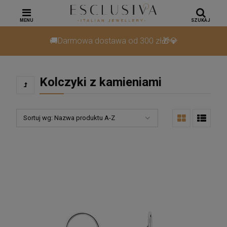
MENU
SZUKAJ
🚚Darmowa dostawa od 300 zł🎁💎
Kolczyki z kamieniami
Sortuj wg:
Nazwa produktu A-Z