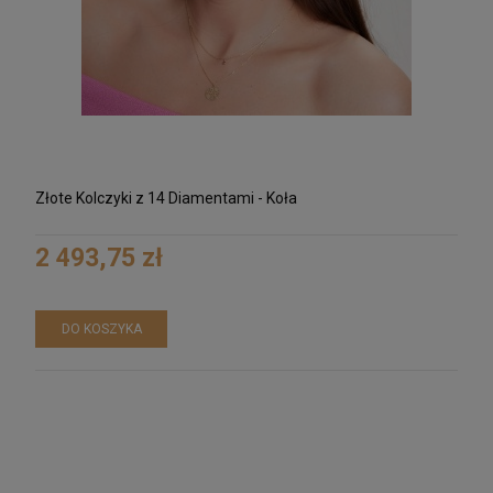
Męska bransoletka z czarnego onyksu i
krzyżykiem
135,00 zł
POWIADOM O DOSTĘPNOŚCI
Złote Kolczyki z 14 Diamentami - Koła
2 493,75 zł
DO KOSZYKA