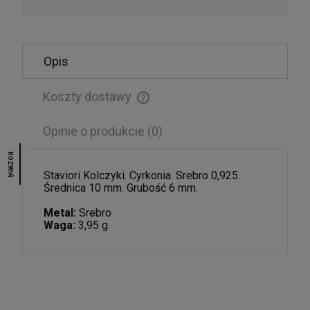
Opis
Męska bransoletka z czarnego onyksu i
krzyżykiem
135,00 zł
Koszty dostawy
Cena nie zawiera ewentualnych kosztów płatności
POWIADOM O DOSTĘPNOŚCI
Opinie o produkcie (0)
ROZWIŃ
Staviori Kolczyki. Cyrkonia. Srebro 0,925.
Średnica 10 mm. Grubość 6 mm.
Metal:
Srebro
Waga:
3,95 g