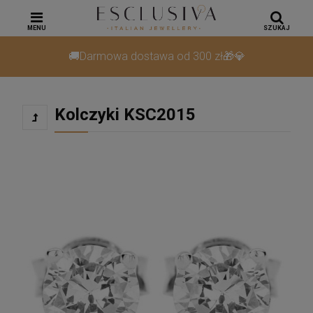
MENU
SZUKAJ
🚚Darmowa dostawa od 300 zł🎁💎
Kolczyki KSC2015