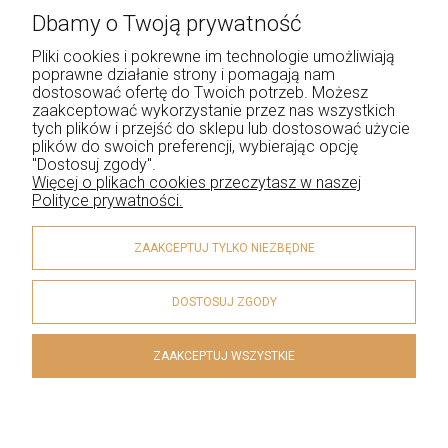
Dbamy o Twoją prywatność
Pomoc
Pliki cookies i pokrewne im technologie umożliwiają
O Nas
poprawne działanie strony i pomagają nam
dostosować ofertę do Twoich potrzeb. Możesz
Kontakt
zaakceptować wykorzystanie przez nas wszystkich
tych plików i przejść do sklepu lub dostosować użycie
Moje konto
plików do swoich preferencji, wybierając opcję
"Dostosuj zgody".
Więcej o plikach cookies przeczytasz w naszej
Polityce prywatności.
ZAAKCEPTUJ TYLKO NIEZBĘDNE
DOSTOSUJ ZGODY
ZAAKCEPTUJ WSZYSTKIE
© 2026 esclusiva.pl . Wszelkie prawa zastrzeżone.
Styl graficzny WebCoders.eu
Sklep internetowy Shoper.pl