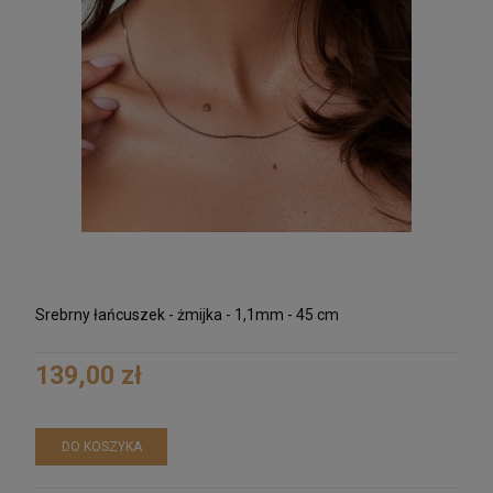
Srebrny łańcuszek - żmijka - 1,1mm - 45 cm
139,00 zł
DO KOSZYKA