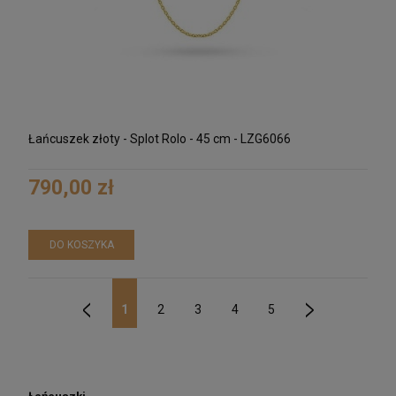
Łańcuszek złoty - Splot Rolo - 45 cm - LZG6066
790,00 zł
DO KOSZYKA
1
2
3
4
5
«
»