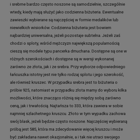
i srebrne bardzo często noszone są samodzielnie, szczególnie
wtedy, kiedy mają służyć jako codzienna biżuteria. Ewentualne
zawieszki wybierane są najczęściej w formie medalików lub
niewielkich wisiorków. Codzienna biżuteria jest bowiem
najbardziej uniwersalna, jeżeli pozostaje subtelna. Jeżeli zaś
chodzi o sploty, wśród mężczyzn największą popularnością
cieszą się modele typu pancerka dmuchana. Dostępne są one w
różnych szerokościach i dostępne są w wersji wykonanej
zarówno ze złota, jak i ze srebra. Przy wyborze odpowiedniego
łańcuszka istotny jest nie tylko rodzaj splotu i jego szerokość,
ale również kruszec. W przypadku srebra jest to biżuteria o
próbie 925, natomiast w przypadku złota mamy do wyboru kilka
możliwości, które znacząco różnią się między sobą zarówno
ceną, jak i trwałością. Najtańsza to 333, która zawiera w sobie
najmniej szlachetnego kruszcu. Złoto w tym wypadku zachowa
swój blask, jeżeli będzie często noszone. Najczęściej wybieraną
próbą jest 585, która ma zdecydowanie więcej kruszcu i może
być zakładana nawet okazjonalnie, a i tak nie utraci swojego