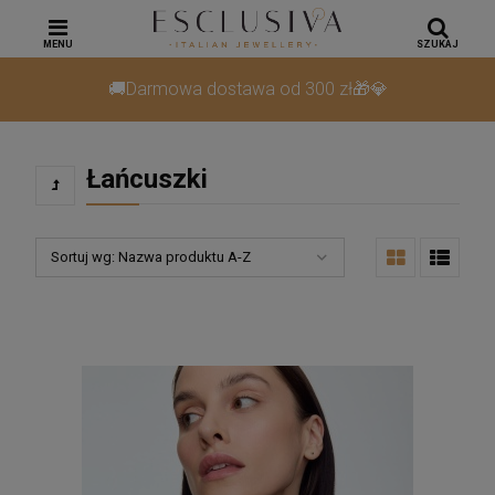
MENU
SZUKAJ
🚚Darmowa dostawa od 300 zł🎁💎
Łańcuszki
Sortuj wg:
Nazwa produktu A-Z