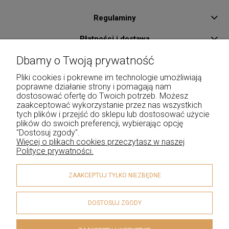
Regulaminy
Płatności i dostawa
Dbamy o Twoją prywatność
Pomoc
Pliki cookies i pokrewne im technologie umożliwiają
O Nas
poprawne działanie strony i pomagają nam
dostosować ofertę do Twoich potrzeb. Możesz
Kontakt
zaakceptować wykorzystanie przez nas wszystkich
tych plików i przejść do sklepu lub dostosować użycie
Moje konto
plików do swoich preferencji, wybierając opcję
"Dostosuj zgody".
Więcej o plikach cookies przeczytasz w naszej
Polityce prywatności.
ZAAKCEPTUJ TYLKO NIEZBĘDNE
DOSTOSUJ ZGODY