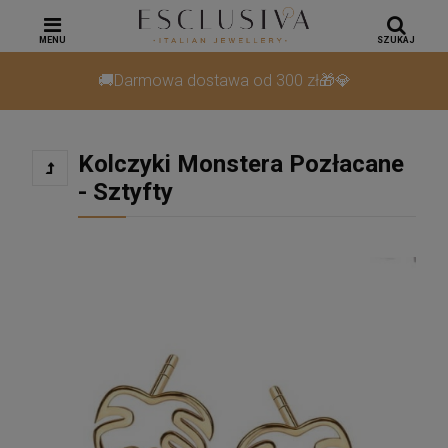
MENU
SZUKAJ
🚚Darmowa dostawa od 300 zł🎁💎
Kolczyki Monstera Pozłacane
- Sztyfty