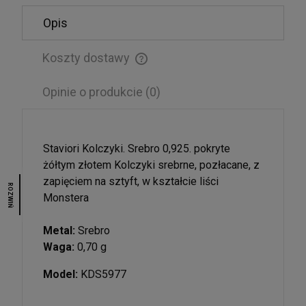
Opis
Męska bransoletka z czarnego onyksu i
krzyżykiem
Koszty dostawy
135,00 zł
Cena nie zawiera ewentualnych kosztów płatności
POWIADOM O DOSTĘPNOŚCI
Opinie o produkcie (0)
Staviori Kolczyki. Srebro 0,925. pokryte
żółtym złotem Kolczyki srebrne, pozłacane, z
zapięciem na sztyft, w kształcie liści
ROZWIŃ
Monstera
Metal:
Srebro
Waga:
0,70 g
Model:
KDS5977