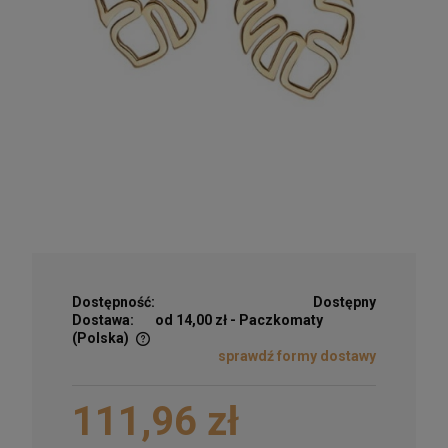
Dostępność:
Dostępny
Dostawa:
od 14,00 zł
- Paczkomaty
(Polska)
sprawdź formy dostawy
Cena nie zawiera ewentualnych kosztów płatności
111,96 zł