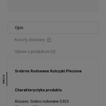
Męska bransoletka z czarnego onyksu i
krzyżykiem
135,00 zł
Opis
POWIADOM O DOSTĘPNOŚCI
Koszty dostawy
Cena nie zawiera ewentualnych kosztów płatności
Opinie o produkcie (0)
Srebrne Rodowane Kolczyki Plecione
ROZWIŃ
Charakterystyka produktu
Kruszec: Srebro rodowane 0,925