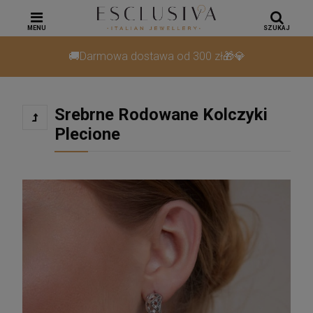
MENU
SZUKAJ
🚚Darmowa dostawa od 300 zł🎁💎
Srebrne Rodowane Kolczyki
Plecione