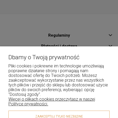
Regulaminy
Płatności i dostawa
Dbamy o Twoją prywatność
Pomoc
Pliki cookies i pokrewne im technologie umożliwiają
O Nas
poprawne działanie strony i pomagają nam
dostosować ofertę do Twoich potrzeb. Możesz
Kontakt
zaakceptować wykorzystanie przez nas wszystkich
tych plików i przejść do sklepu lub dostosować użycie
Moje konto
plików do swoich preferencji, wybierając opcję
"Dostosuj zgody".
Więcej o plikach cookies przeczytasz w naszej
Polityce prywatności.
ZAAKCEPTUJ TYLKO NIEZBĘDNE