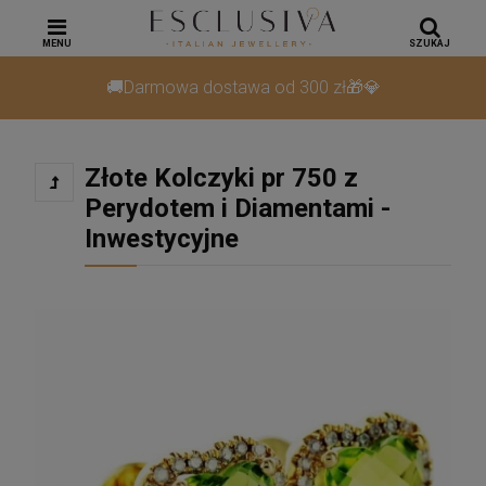
MENU
SZUKAJ
🚚Darmowa dostawa od 300 zł🎁💎
Złote Kolczyki pr 750 z
Perydotem i Diamentami -
Inwestycyjne