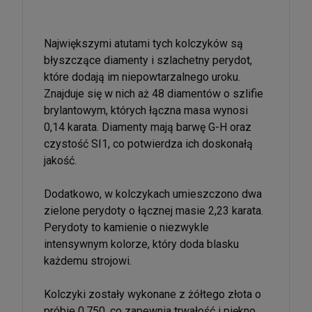
Największymi atutami tych kolczyków są
błyszczące diamenty i szlachetny perydot,
które dodają im niepowtarzalnego uroku.
Znajduje się w nich aż 48 diamentów o szlifie
brylantowym, których łączna masa wynosi
0,14 karata. Diamenty mają barwę G-H oraz
czystość SI1, co potwierdza ich doskonałą
jakość.
Dodatkowo, w kolczykach umieszczono dwa
zielone perydoty o łącznej masie 2,23 karata.
Perydoty to kamienie o niezwykle
intensywnym kolorze, który doda blasku
każdemu strojowi.
Kolczyki zostały wykonane z żółtego złota o
próbie 0,750, co zapewnia trwałość i piękno