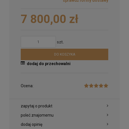
sprawdź formy dostawy
Cena nie zawiera ewentualnych kosztów płatności
7 800,00 zł
szt.
DO KOSZYKA
dodaj do przechowalni
Ocena:
zapytaj o produkt
poleć znajomemu
dodaj opinię