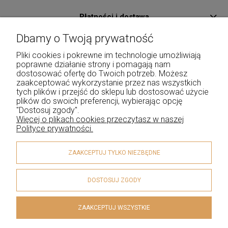
Płatności i dostawa
Dbamy o Twoją prywatność
Pomoc
Pliki cookies i pokrewne im technologie umożliwiają
O Nas
poprawne działanie strony i pomagają nam
dostosować ofertę do Twoich potrzeb. Możesz
Kontakt
zaakceptować wykorzystanie przez nas wszystkich
tych plików i przejść do sklepu lub dostosować użycie
Moje konto
plików do swoich preferencji, wybierając opcję
"Dostosuj zgody".
Więcej o plikach cookies przeczytasz w naszej
Polityce prywatności.
ZAAKCEPTUJ TYLKO NIEZBĘDNE
DOSTOSUJ ZGODY
ZAAKCEPTUJ WSZYSTKIE