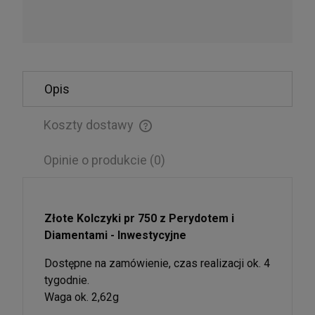
Srebrne Kolczyki Panda
86,25 zł
Opis
DO KOSZYKA
Koszty dostawy
Cena nie zawiera ewentualnych kosztów płatności
Opinie o produkcie (0)
Złote Kolczyki pr 750 z Perydotem i
Diamentami - Inwestycyjne
Dostępne na zamówienie, czas realizacji ok. 4
tygodnie.
Waga ok. 2,62g