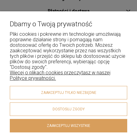
Płatności i dostawa
Dbamy o Twoją prywatność
Pomoc
Pliki cookies i pokrewne im technologie umożliwiają
O Nas
poprawne działanie strony i pomagają nam
dostosować ofertę do Twoich potrzeb. Możesz
Kontakt
zaakceptować wykorzystanie przez nas wszystkich
tych plików i przejść do sklepu lub dostosować użycie
Moje konto
plików do swoich preferencji, wybierając opcję
"Dostosuj zgody".
Więcej o plikach cookies przeczytasz w naszej
Polityce prywatności.
ZAAKCEPTUJ TYLKO NIEZBĘDNE
DOSTOSUJ ZGODY
ZAAKCEPTUJ WSZYSTKIE