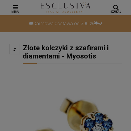
MENU
SZUKAJ
🚚Darmowa dostawa od 300 zł🎁💎
Złote kolczyki z szafirami i
diamentami - Myosotis