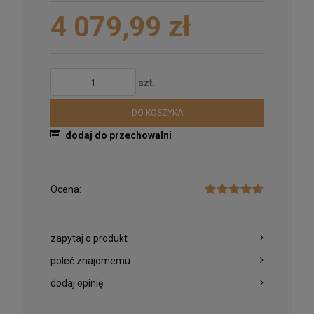
4 079,99 zł
szt.
DO KOSZYKA
dodaj do przechowalni
Męska bransoletka z czarnego onyksu i
Ocena:
krzyżykiem
135,00 zł
POWIADOM O DOSTĘPNOŚCI
zapytaj o produkt
poleć znajomemu
dodaj opinię