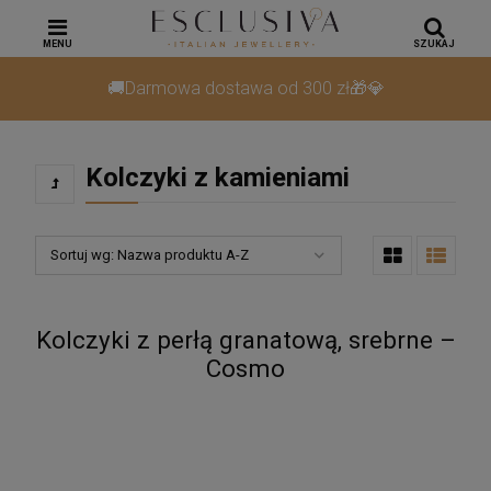
MENU
SZUKAJ
🚚Darmowa dostawa od 300 zł🎁💎
Kolczyki z kamieniami
Sortuj wg:
Nazwa produktu A-Z
Kolczyki z perłą granatową, srebrne –
Cosmo