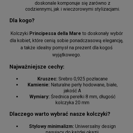
doskonale komponuje się zarówno z
codziennymi, jak i wieczorowymi stylizacjami.
Dla kogo?
Męska bransoletka z czarnego onyksu i
Kolczyki
Principessa della Mare
to doskonały wybór
krzyżykiem
dla kobiet, które cenią sobie ponadczasową elegancję,
135,00 zł
a także idealny pomysł na prezent dla kogoś
POWIADOM O DOSTĘPNOŚCI
wyjątkowego.
Najważniejsze cechy:
Kruszec:
Srebro 0,925 pozłacane
Kamienie:
Naturalne perły hodowane, białe,
jakość A
Wymiary:
Średnica perełki 8 mm, długość
kolczyka 20 mm
Dlaczego warto wybrać nasze kolczyki?
Stylowy minimalizm:
Uniwersalny design
pasujący do każdej okazji.