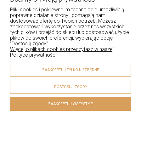
Kraj pochodzenia: Włochy
Pliki cookies i pokrewne im technologie umożliwiają
poprawne działanie strony i pomagają nam
Marka: Staviori
dostosować ofertę do Twoich potrzeb. Możesz
zaakceptować wykorzystanie przez nas wszystkich
tych plików i przejść do sklepu lub dostosować użycie
plików do swoich preferencji, wybierając opcję
"Dostosuj zgody".
Więcej o plikach cookies przeczytasz w naszej
Dostępność:
Średnia ilość
Polityce prywatności.
Wysyłka w:
48 godzin
ZAAKCEPTUJ TYLKO NIEZBĘDNE
1 161,25 zł
DOSTOSUJ ZGODY
DO KOSZYKA
ZAAKCEPTUJ WSZYSTKIE
Złote Kolczyki z Różową Cyrkonią –
Zapięcie Angielskie