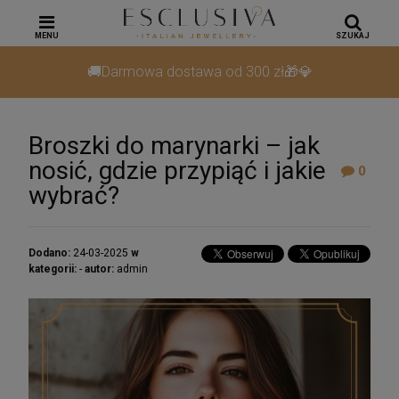
MENU
SZUKAJ
🚚Darmowa dostawa od 300 zł🎁💎
Broszki do marynarki – jak
nosić, gdzie przypiąć i jakie
0
wybrać?
Dodano:
24-03-2025
w
kategorii:
-
autor:
admin