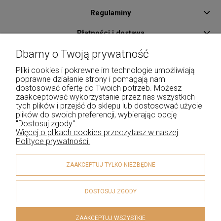
Regulaminy
Płatności i dostawa
Dbamy o Twoją prywatność
Pomoc
Pliki cookies i pokrewne im technologie umożliwiają
O Nas
poprawne działanie strony i pomagają nam
dostosować ofertę do Twoich potrzeb. Możesz
Kontakt
zaakceptować wykorzystanie przez nas wszystkich
tych plików i przejść do sklepu lub dostosować użycie
Moje konto
plików do swoich preferencji, wybierając opcję
"Dostosuj zgody".
Więcej o plikach cookies przeczytasz w naszej
Polityce prywatności.
ZAAKCEPTUJ TYLKO NIEZBĘDNE
DOSTOSUJ ZGODY
ZAAKCEPTUJ WSZYSTKIE