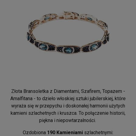
Męska bransoletka z czarnego onyksu i
krzyżykiem
135,00 zł
POWIADOM O DOSTĘPNOŚCI
Złota Bransoletka z Diamentami, Szafirem, Topazem -
Amalfitana - to dzieło włoskiej sztuki jubilerskiej, które
wyraża się w przepychu i doskonałej harmonii użytych
kamieni szlachetnych i kruszca. To połączenie historii,
piękna i niepowtarzalności.
Ozdobiona
190 Kamieniami
szlachetnymi: