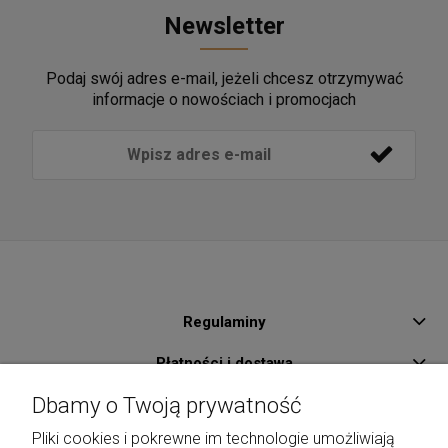
Newsletter
Podaj swój adres e-mail, jeżeli chcesz otrzymywać
informacje o nowościach i promocjach
Regulaminy
Płatności i dostawa
Dbamy o Twoją prywatność
Pomoc
Pliki cookies i pokrewne im technologie umożliwiają
O Nas