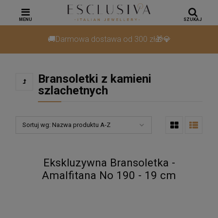
MENU
SZUKAJ
🚚Darmowa dostawa od 300 zł🎁💎
Bransoletki z kamieni
szlachetnych
Sortuj wg:
Nazwa produktu A-Z
Ekskluzywna Bransoletka -
Amalfitana No 190 - 19 cm