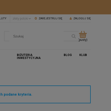
LUTY
ZAREJESTRUJ SIĘ
ZALOGUJ SIĘ
(pusty)
BIŻUTERIA
BLOG
KLUB
INWESTYCYJNA
h podane kryteria.