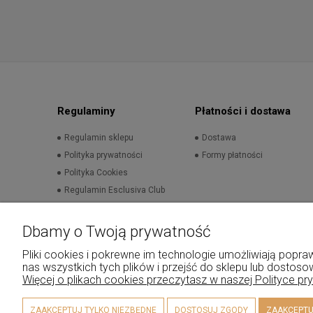
Regulaminy
Płatności i dostawa
Regulamin sklepu
Dostawa
Polityka prywatności
Formy płatności
Polityka Cookies
Regulamin Esclusiva Club
Dbamy o Twoją prywatność
Pliki cookies i pokrewne im technologie umożliwiają pop
nas wszystkich tych plików i przejść do sklepu lub dostoso
Więcej o plikach cookies przeczytasz w naszej Polityce pr
ZAAKCEPTUJ TYLKO NIEZBĘDNE
DOSTOSUJ ZGODY
ZAAKCEPTU