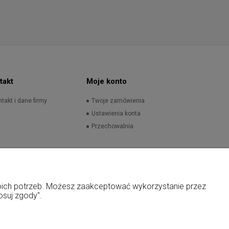
takt
Moje konto
takt i dane firmy
Twoje zamówienia
Ustawienia konta
Przechowalnia
woich potrzeb. Możesz zaakceptować wykorzystanie przez
osuj zgody".