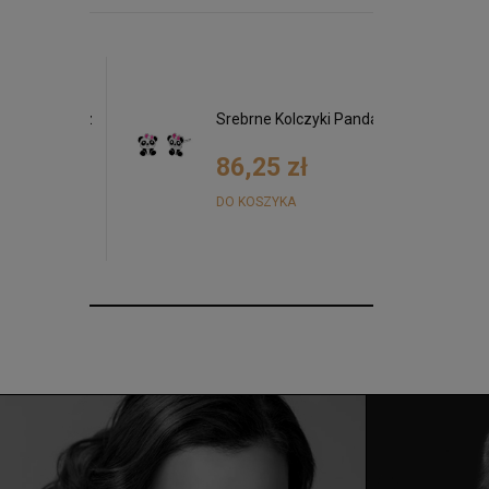
ki Kwiatki z
Srebrne Kolczyki Panda
i
ółte złoto
0 zł
86,25 zł
DO KOSZYKA