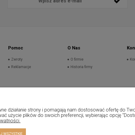
Pomoc
O Nas
Kon
Zwroty
O firmie
Kon
Reklamacje
Historia firmy
rawne działanie strony i pomagają nam dostosować ofertę do T
wać użycie plików do swoich preferencji, wybierając opcję "Dost
ywatności.
J WSZYSTKIE