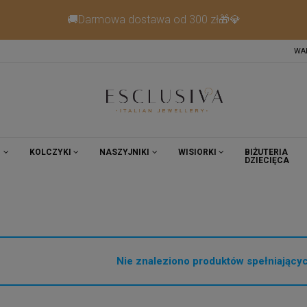
🚚Darmowa dostawa od 300 zł🎁💎
WA
I
KOLCZYKI
NASZYJNIKI
WISIORKI
BIŻUTERIA
DZIECIĘCA
Nie znaleziono produktów spełniającyc