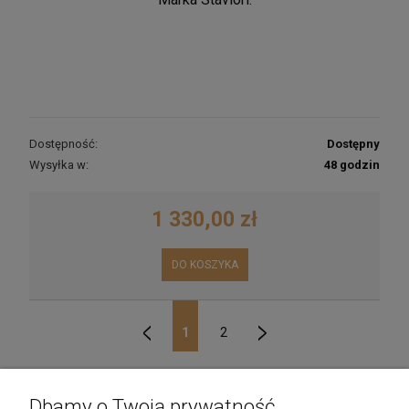
Dostępność:
Dostępny
Wysyłka w:
48 godzin
1 330,00 zł
DO KOSZYKA
1
2
«
»
Dbamy o Twoją prywatność