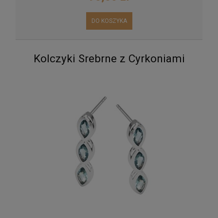
DO KOSZYKA
Kolczyki Srebrne z Cyrkoniami