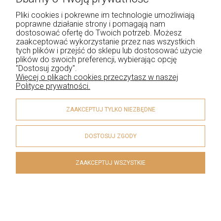
Kolczyki niebieskie to jak zamknięcie
śródziemnomorskiej wody w formie pięknej biżuterii.
Pliki cookies i pokrewne im technologie umożliwiają
poprawne działanie strony i pomagają nam
Niebieski jest jednym z najpopularniejszych odcieni
dostosować ofertę do Twoich potrzeb. Możesz
ostatnich sezonów. To szlachetny, majestatyczny kolor,
zaakceptować wykorzystanie przez nas wszystkich
który sprawi, że poczujesz się królewsko. Kiedy
tych plików i przejść do sklepu lub dostosować użycie
plików do swoich preferencji, wybierając opcję
założysz kolczyki niebieskie, wyróżnisz się z szarego
"Dostosuj zgody".
tłumu - ludzie nie będą mogli oderwać od Ciebie
Więcej o plikach cookies przeczytasz w naszej
wzroku.
Polityce prywatności.
W naszej ofercie znajdziesz biżuterię w przeróżnych
ZAAKCEPTUJ TYLKO NIEZBĘDNE
odcieniach niebieskości. Od głębokiego, ciemnego
koloru szafiru, czy tanzanitu, po jaśniejsze, turkusowe
DOSTOSUJ ZGODY
akcenty. Szlachetne kamienie ozdabiane są pięknie
mieniącymi się diamentami. W naszej kolekcji
ZAAKCEPTUJ WSZYSTKIE
znajdziesz kolczyki ze srebra oraz złota.
Jeśli, podoba Ci się niebieska biżuteria, sprawdź
równie modne
kolczyki żółte złoto
. One również
skradną Twoje serce.