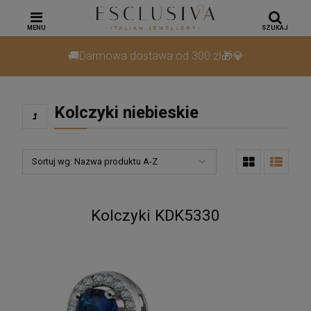
MENU
SZUKAJ
🚚Darmowa dostawa od 300 zł🎁💎
Kolczyki niebieskie
Sortuj wg:
Nazwa produktu A-Z
Kolczyki KDK5330