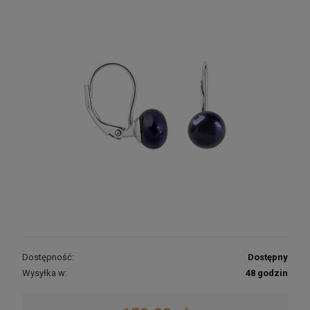
Męska bransoletka z czarnego onyksu i
krzyżykiem
135,00 zł
POWIADOM O DOSTĘPNOŚCI
Dostępność:
Dostępny
Wysyłka w:
48 godzin