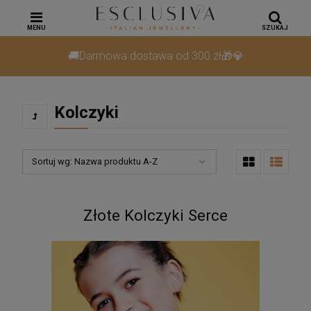
MENU
SZUKAJ
🚚Darmowa dostawa od 300 zł🎁💎
Kolczyki
Sortuj wg:
Nazwa produktu A-Z
Złote Kolczyki Serce