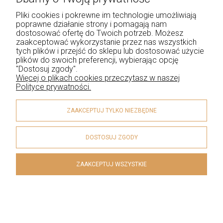
Pliki cookies i pokrewne im technologie umożliwiają
poprawne działanie strony i pomagają nam
dostosować ofertę do Twoich potrzeb. Możesz
Pozłacane Srebrne Kolczyki Kwiaty –
zaakceptować wykorzystanie przez nas wszystkich
Długie
tych plików i przejść do sklepu lub dostosować użycie
plików do swoich preferencji, wybierając opcję
"Dostosuj zgody".
Więcej o plikach cookies przeczytasz w naszej
Polityce prywatności.
ZAAKCEPTUJ TYLKO NIEZBĘDNE
DOSTOSUJ ZGODY
ZAAKCEPTUJ WSZYSTKIE