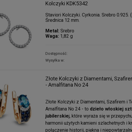
Kolczyki KDK5342
Staviori Kolczyki. Cyrkonia. Srebro 0.925.
Średnica 12 mm.
Metal:
Srebro
Waga:
1,82 g
Dostępność:
Wysyłka w:
Złote Kolczyki z Diamentami, Szafir
- Amalfitana No 24
Złote Kolczyki z Diamentami, Szafirem i 
Amalfitana No 24 - to
dzieło włoskiej szt
jubilerskie
j, które wyraża się w przepychu
harmonii użytych kamieni szlachetnych i k
połączenie historii, piękna i niepowtarzaln