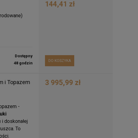
144,41 zł
 (rodowane)
Dostępny
DO KOSZYKA
48 godzin
3 995,99 zł
em i Topazem
Topazem -
uki
 i doskonałej
ruszca. To
ości.