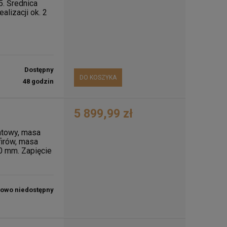
5. Średnica
lizacji ok. 2
Dostępny
DO KOSZYKA
48 godzin
5 899,99 zł
antowy, masa
firów, masa
30 mm. Zapięcie
lowo niedostępny