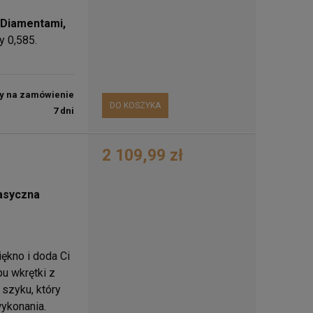
Diamentami,
y 0,585.
y na zamówienie
DO KOSZYKA
7 dni
2 109,99 zł
lasyczna
e
ękno i doda Ci
pu wkrętki z
 szyku, który
ykonania.