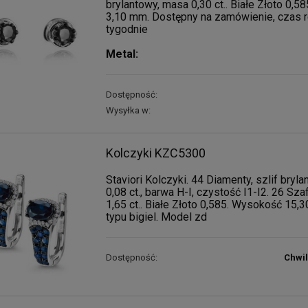
brylantowy, masa 0,30 ct.. Białe Złoto 0,58
3,10 mm. Dostępny na zamówienie, czas rea
tygodnie
Metal:
Dostępność:
Wysyłka w:
Kolczyki KZC5300
Staviori Kolczyki. 44 Diamenty, szlif bryl
0,08 ct., barwa H-I, czystość I1-I2. 26 Sza
1,65 ct.. Białe Złoto 0,585. Wysokość 15,
typu bigiel. Model zd
Dostępność:
Chwi