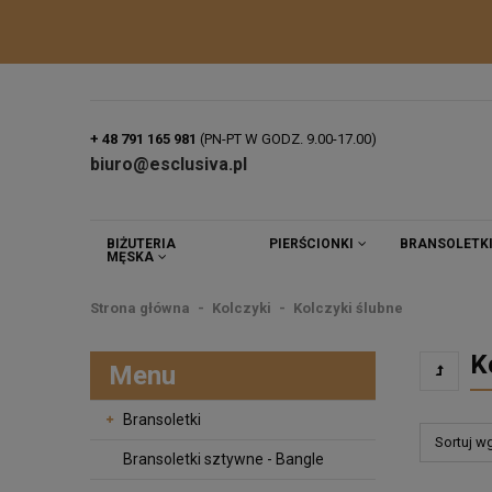
+ 48 791 165 981
(PN-PT W GODZ. 9.00-17.00)
biuro@esclusiva.pl
BIŻUTERIA
PIERŚCIONKI
BRANSOLETK
MĘSKA
Strona główna
Kolczyki
Kolczyki ślubne
K
Menu
Bransoletki
Sortuj w
Bransoletki sztywne - Bangle