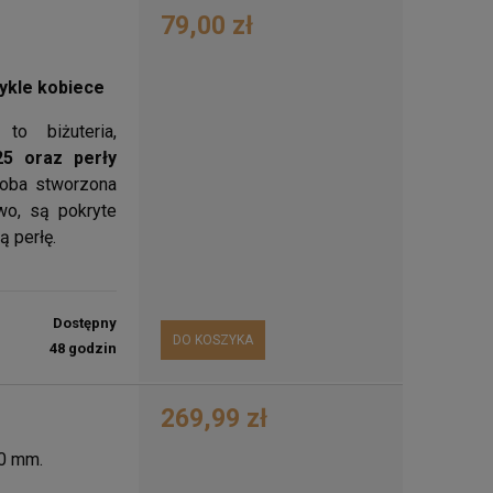
79,00 zł
wykle kobiece
o biżuteria,
25 oraz perły
doba stworzona
wo, są pokryte
ą perłę.
Dostępny
DO KOSZYKA
48 godzin
269,99 zł
40 mm.