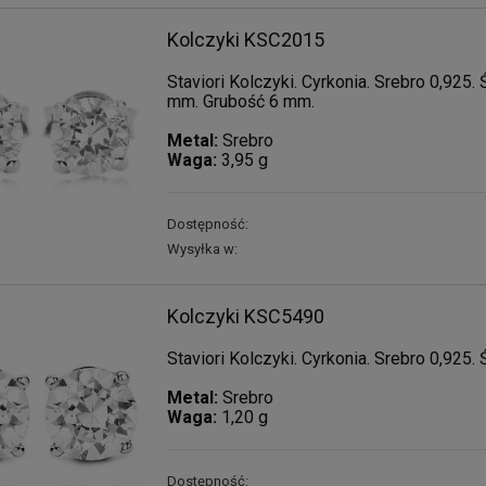
Kolczyki KSC2015
Staviori Kolczyki. Cyrkonia. Srebro 0,925.
mm. Grubość 6 mm.
Męska bransoletka z
Naszyjnik z pereł
czarnego onyksu i
naturalnych
Metal:
Srebro
krzyżykiem
słodkowodnych - Klasa
Waga:
3,95 g
135,00 zł
1 790,00 zł
A, Złoto 585 - Ricorda di
Me
POWIADOM O
DO KOSZYKA
DOSTĘPNOŚCI
Dostępność:
Wysyłka w:
Kolczyki KSC5490
Staviori Kolczyki. Cyrkonia. Srebro 0,925.
Metal:
Srebro
Waga:
1,20 g
Dostępność: