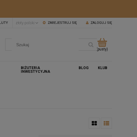
LUTY
ZAREJESTRUJ SIĘ
ZALOGUJ SIĘ
(pusty)
BIŻUTERIA
BLOG
KLUB
INWESTYCYJNA