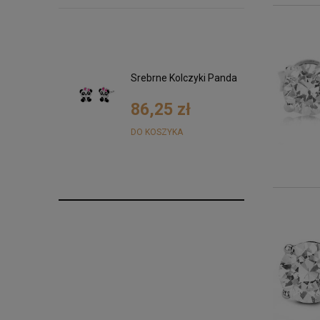
ki Kwiatki z
Srebrne Kolczyki Panda
i
ółte złoto
0 zł
86,25 zł
DO KOSZYKA