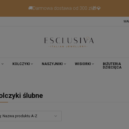
🚚Darmowa dostawa od 300 zł🎁💎
WA
I
KOLCZYKI
NASZYJNIKI
WISIORKI
BIŻUTERIA
DZIECIĘCA
olczyki ślubne
g:
Nazwa produktu A-Z