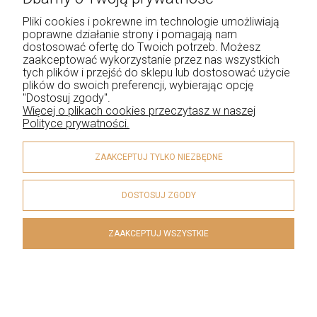
design. To nie tylko piękna biżuteria, ale również ważny
Pliki cookies i pokrewne im technologie umożliwiają
symbol wiary i duchowości.
poprawne działanie strony i pomagają nam
dostosować ofertę do Twoich potrzeb. Możesz
Krzyżyk Srebrny - doskonała alternatywa dla złotej
zaakceptować wykorzystanie przez nas wszystkich
tych plików i przejść do sklepu lub dostosować użycie
biżuterii
plików do swoich preferencji, wybierając opcję
"Dostosuj zgody".
Szukasz przepięknej
biżuterii dla dziecka
na Pierwszą
Więcej o plikach cookies przeczytasz w naszej
Polityce prywatności.
Komunię Świętą czy Bierzmowanie, ale masz niewielki
budżet? Krzyżyk srebrny to doskonała alternatywa dla
ZAAKCEPTUJ TYLKO NIEZBĘDNE
złotej biżuterii. Srebro ma swoje unikalne piękno, które
nadaje krzyżykowi elegancki i prosty wygląd. Pasuje
do wielu stylów oraz okazji.
DOSTOSUJ ZGODY
Krzyżyk srebrny jest znacznie bardziej odporny na
ZAAKCEPTUJ WSZYSTKIE
ścieranie i zarysowania niż jego złoty odpowiednik.
Srebro jest również mniej podatne na korozję i
utlenianie niż inne metale, co oznacza, że biżuteria
zachowa swój piękny wygląd na dłużej.