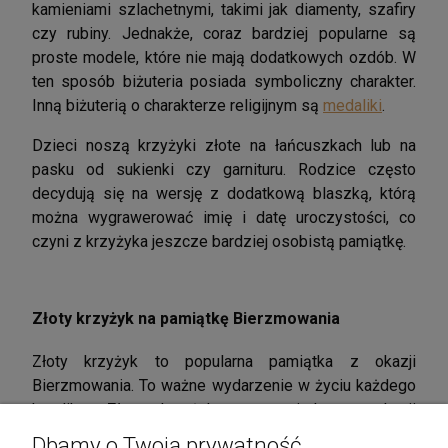
kamieniami szlachetnymi, takimi jak diamenty, szafiry
czy rubiny. Jednakże, coraz bardziej popularne są
proste modele, które nie mają dodatkowych ozdób. W
ten sposób biżuteria posiada symboliczny charakter.
Inną biżuterią o charakterze religijnym są
medaliki
.
Dzieci noszą krzyżyki złote na łańcuszkach lub na
pasku od sukienki czy garnituru. Rodzice często
decydują się na wersję z dodatkową blaszką, którą
można wygrawerować imię i datę uroczystości, co
czyni z krzyżyka jeszcze bardziej osobistą pamiątkę.
Złoty krzyżyk na pamiątkę Bierzmowania
Złoty krzyżyk to popularna pamiątka z okazji
Bierzmowania. To ważne wydarzenie w życiu każdego
katolika. Złoty krzyżyk na pamiątkę z okazji
Bierzmowania ma zazwyczaj prosty, ale elegancki
Dbamy o Twoją prywatność