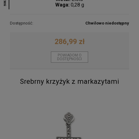
ROZWIŃ
Waga:
0,28 g
Dostępność:
Chwilowo niedostępny
286,99 zł
POWIADOM O
DOSTĘPNOŚCI
Srebrny krzyżyk z markazytami