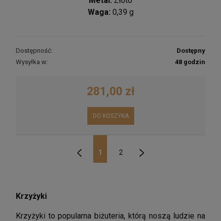
Metal:
Złoto
Waga:
0,39 g
Dostępność:
Dostępny
Wysyłka w:
48 godzin
281,00 zł
DO KOSZYKA
1
2
«
»
Krzyżyki
Krzyżyki to popularna biżuteria, którą noszą ludzie na