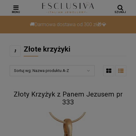
MENU
SZUKAJ
🚚Darmowa dostawa od 300 zł🎁💎
Złote krzyżyki
Sortuj wg:
Nazwa produktu A-Z
Złoty Krzyżyk z Panem Jezusem pr
333