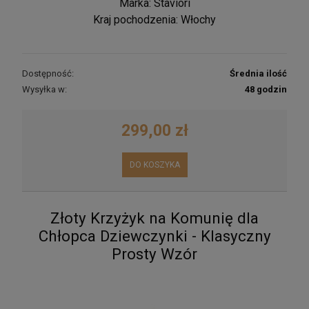
Marka: Staviori
Kraj pochodzenia: Włochy
Dostępność:
Średnia ilość
Wysyłka w:
48 godzin
299,00 zł
DO KOSZYKA
Srebrne Kolczyki Panda
86,25 zł
Złoty Krzyżyk na Komunię dla
DO KOSZYKA
Chłopca Dziewczynki - Klasyczny
Prosty Wzór