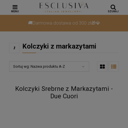
MENU
SZUKAJ
🚚Darmowa dostawa od 300 zł🎁💎
Kolczyki z markazytami
Sortuj wg:
Nazwa produktu A-Z
Kolczyki Srebrne z Markazytami -
Due Cuori