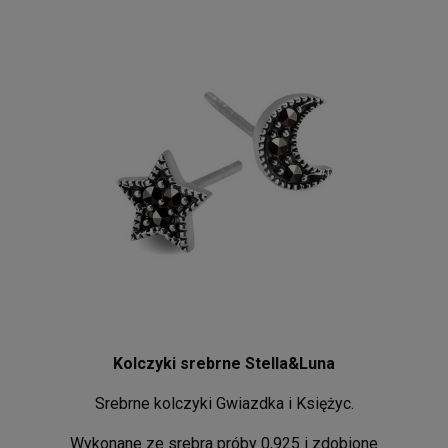
Kolczyki srebrne Stella&Luna
Srebrne kolczyki Gwiazdka i Księżyc.
Wykonane ze srebra próby 0,925 i zdobione