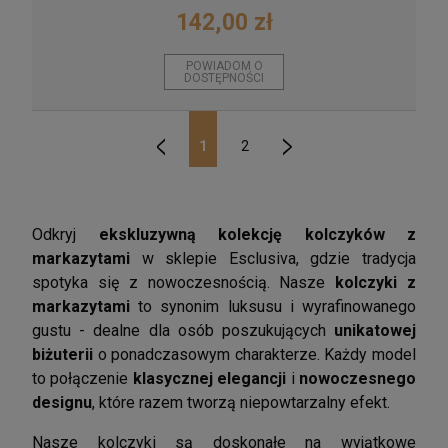
142,00 zł
POWIADOM O
DOSTĘPNOŚCI
1
2
«
»
Odkryj
ekskluzywną kolekcję kolczyków z
markazytami
w sklepie Esclusiva, gdzie tradycja
spotyka się z nowoczesnością. Nasze
kolczyki z
markazytami
to synonim luksusu i wyrafinowanego
gustu - dealne dla osób poszukujących
unikatowej
biżuterii
o ponadczasowym charakterze. Każdy model
to połączenie
klasycznej elegancji
i
nowoczesnego
designu
, które razem tworzą niepowtarzalny efekt.
Nasze kolczyki są doskonałe na wyjątkowe