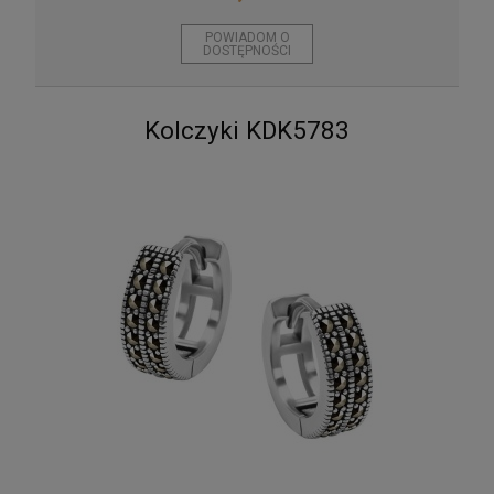
POWIADOM O
DOSTĘPNOŚCI
Męska bransoletka z czarnego onyksu i
krzyżykiem
Kolczyki KDK5783
135,00 zł
POWIADOM O DOSTĘPNOŚCI