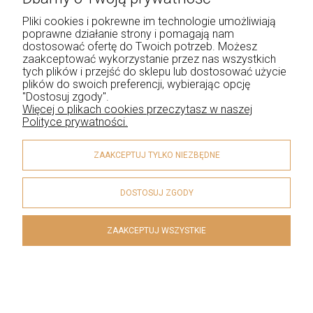
ceniących sobie
elegancję i uniwersalność
. W
Pliki cookies i pokrewne im technologie umożliwiają
połączeniu z markazytami, te ozdoby nabierają
poprawne działanie strony i pomagają nam
dostosować ofertę do Twoich potrzeb. Możesz
niepowtarzalnego charakteru, który świetnie
zaakceptować wykorzystanie przez nas wszystkich
komponuje się z codziennymi stylizacjami.
Subtelna
tych plików i przejść do sklepu lub dostosować użycie
biżuteria
z markazytami to doskonały sposób na
plików do swoich preferencji, wybierając opcję
"Dostosuj zgody".
dodanie blasku do każdego outfitu, jednocześnie
Więcej o plikach cookies przeczytasz w naszej
zachowując dyskrecję i klasę. Srebro próby 925,
Polityce prywatności.
będące podstawą tych wyjątkowych kolczyków,
gwarantuje ich trwałość i odporność na czynniki
ZAAKCEPTUJ TYLKO NIEZBĘDNE
zewnętrzne.
Codzienne kolczyki powinny być nie tylko piękne, ale
DOSTOSUJ ZGODY
również komfortowe w noszeniu. Dlatego właśnie
srebrne kolczyki
z markazytami są idealnym wyborem.
ZAAKCEPTUJ WSZYSTKIE
Ich lekkość i odpowiednio dobrana wielkość sprawiają,
że mogą stać się Twoim codziennym towarzyszem
bez obawy o uczucie dyskomfortu. Dodatkowo,
markazytowe ozdoby są znane ze swojej trwałości i
sposobu, w jaki odbijają światło, co sprawia, że nawet