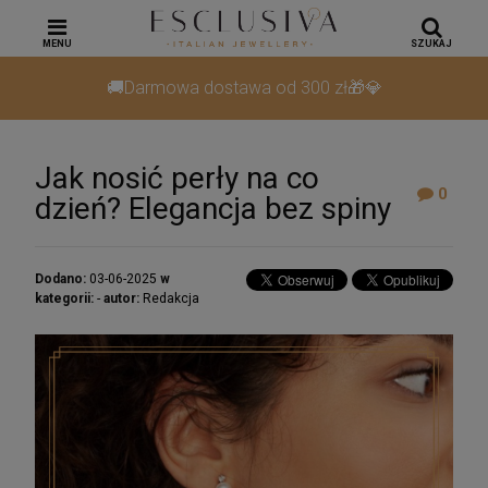
MENU
SZUKAJ
🚚Darmowa dostawa od 300 zł🎁💎
Jak nosić perły na co
0
dzień? Elegancja bez spiny
Dodano:
03-06-2025
w
kategorii:
-
autor:
Redakcja