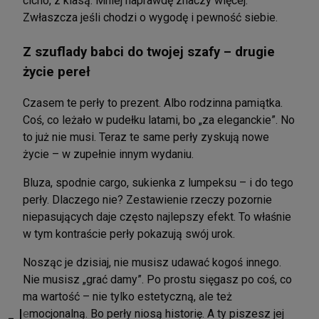
cicho, z klasą. Mniej naprawdę znaczy więcej.
Zwłaszcza jeśli chodzi o wygodę i pewność siebie.
Z szuflady babci do twojej szafy – drugie
życie pereł
Czasem te perły to prezent. Albo rodzinna pamiątka.
Coś, co leżało w pudełku latami, bo „za eleganckie”. No
to już nie musi. Teraz te same perły zyskują nowe
życie – w zupełnie innym wydaniu.
Bluza, spodnie cargo, sukienka z lumpeksu – i do tego
perły. Dlaczego nie? Zestawienie rzeczy pozornie
niepasujących daje często najlepszy efekt. To właśnie
w tym kontraście perły pokazują swój urok.
Nosząc je dzisiaj, nie musisz udawać kogoś innego.
Nie musisz „grać damy”. Po prostu sięgasz po coś, co
ma wartość – nie tylko estetyczną, ale też
emocjonalną. Bo perły niosą historię. A ty piszesz jej