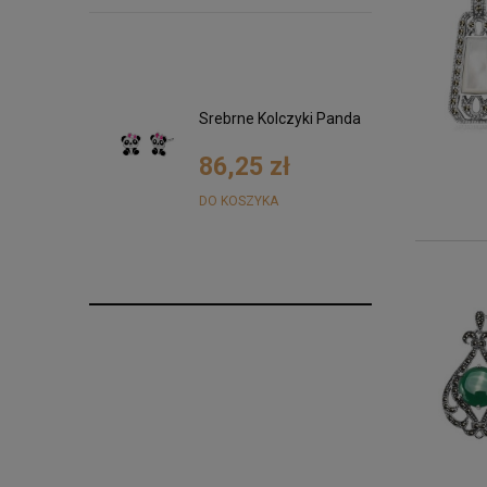
ki Kwiatki z
Srebrne Kolczyki Panda
i
ółte złoto
0 zł
86,25 zł
DO KOSZYKA