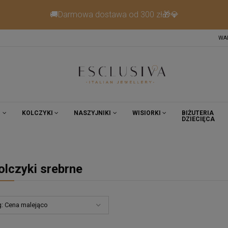
🚚Darmowa dostawa od 300 zł🎁💎
WA
I
KOLCZYKI
NASZYJNIKI
WISIORKI
BIŻUTERIA
DZIECIĘCA
olczyki srebrne
g:
Cena malejąco