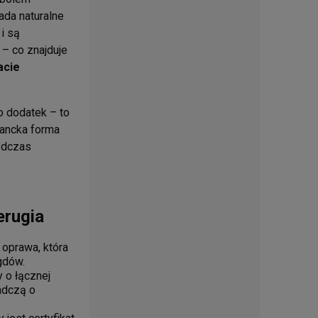
ada naturalne
 i są
– co znajduje
acie
ko dodatek – to
egancka forma
podczas
erugia
 oprawa, która
gdów.
 o łącznej
iadczą o