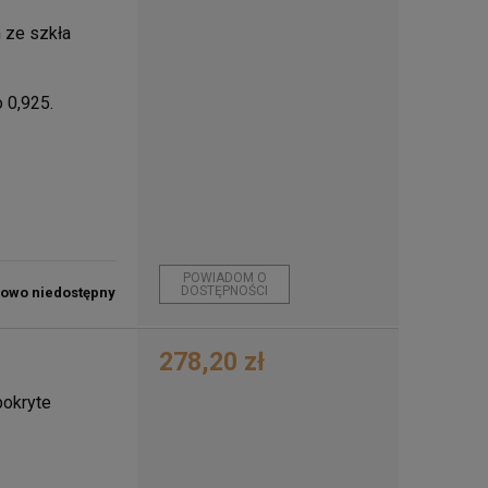
 ze szkła
o 0,925.
POWIADOM O
DOSTĘPNOŚCI
lowo niedostępny
278,20 zł
pokryte